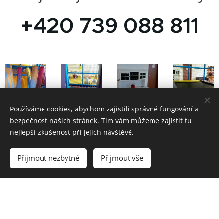
+420 739 088 811
Používáme cookies, abychom zajistili správné fungování a
bezpečnost našich stránek. Tím vám můžeme zajistit tu
nejlepší zkušenost při jejich návštěvě.
Přijmout nezbytné
Přijmout vše