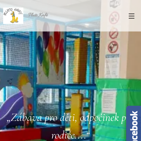
Pluto Kafé
„Zábava pro děti, odpočinek pro
rodiče....“